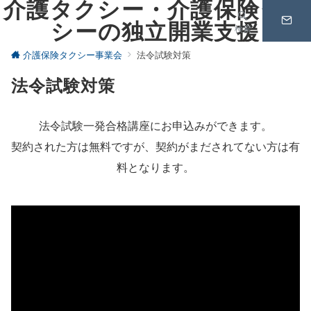
介護タクシー・介護保険タク
シーの独立開業支援
検索
介護保険タクシー事業会
法令試験対策
法令試験対策
法令試験一発合格講座にお申込みができます。
契約された方は無料ですが、契約がまだされてない方は有
料となります。